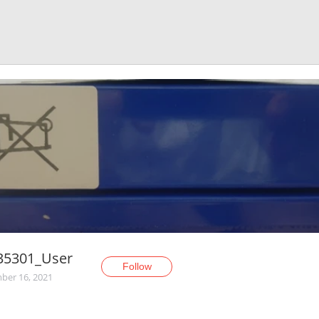
35301_User
Follow
er 16, 2021