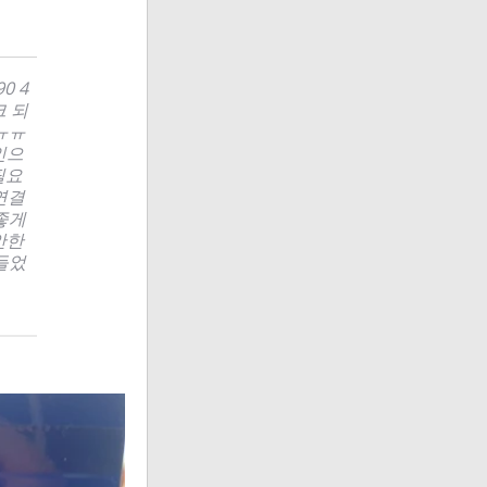
0 4
크 되
ㅠㅠ
국인으
필요
연결
 좋게
안한
들었