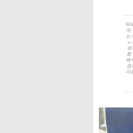
60
개 
는
ㅠㅠ
로
함
해서
생
마