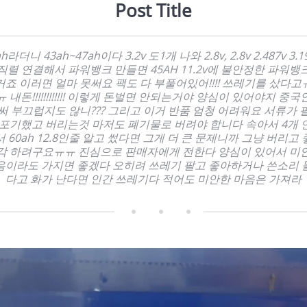
Post Title
ah라더니 43ah~47ah이다 3.2v 도1개 나와 2.8v, 2.8v 2.487v 3.19
직렬 연결해서 파워뱅크 만들면 45AH 11.2v에 불안정한 파워뱅
거죠 이러면 얼마 못써요 팩도 다 부풀어있어!!!! 쓰레기를 샀다고
 내돈!!!!!!!!!!!! 이렇게 돈벌면 안되는거야 양심이 있어야지 중
써 부끄럽지도 않니??? 그리고 이거 반품 엄청 어려워요 서류가 
 포기했고 버리는것 마저도 폐기물로 버려야 합니다 속아서 4개 
 60ah 12.8인줄 알고 썼다면 그게 더 큰 문제니까 그냥 버리고
각 하려구요ㅠㅠ 진심으로 판매자에게 전한다 양심이 있어서 미
음이라도 가지면 좋겠다 오히려 쓰레기 팔고 좋아하거나 쓴소리 
다고 화가 난다면 인간 쓰레기다 적어도 미안한 마음은 가져라