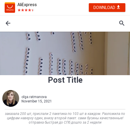
AliExpress
DOWNLOAD
Post Title
olga.ratmanova
November 15, 2021
заказала 200 шт, прислали 2 пакетика по 103 шт в каждом. Разложила по
цифрам наверху один, внизу второй пакет. сами бусины качественные!
отправка быстрая до СПб дошло за 2 недели