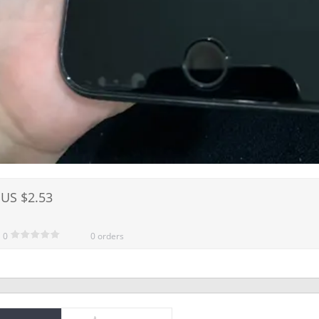
US $2.53
0
0 orders