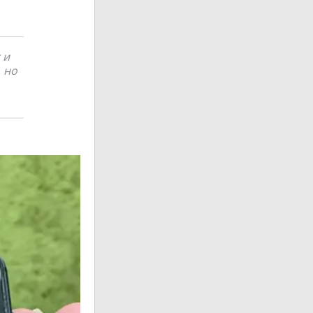
 и
, но