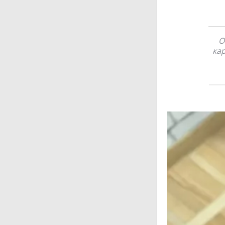
О
кар