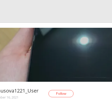
ausova1221_User
Follow
er 16, 2021