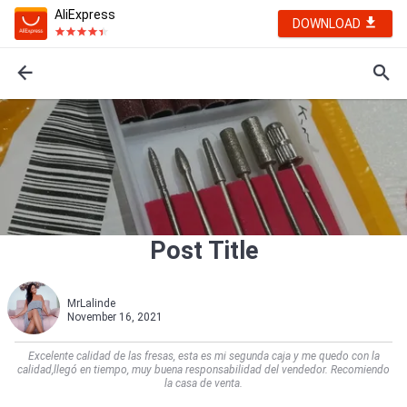
AliExpress
DOWNLOAD
Post Title
MrLalinde
November 16, 2021
Excelente calidad de las fresas, esta es mi segunda caja y me quedo con la
calidad,llegó en tiempo, muy buena responsabilidad del vendedor. Recomiendo
la casa de venta.