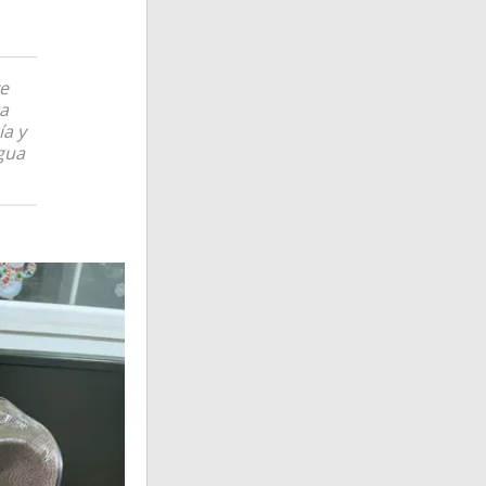
ve
a
ía y
agua