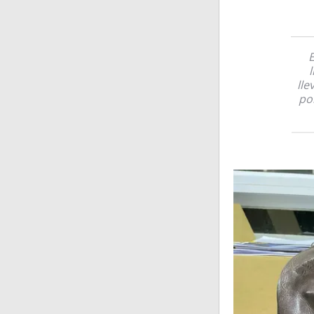
E
lle
por