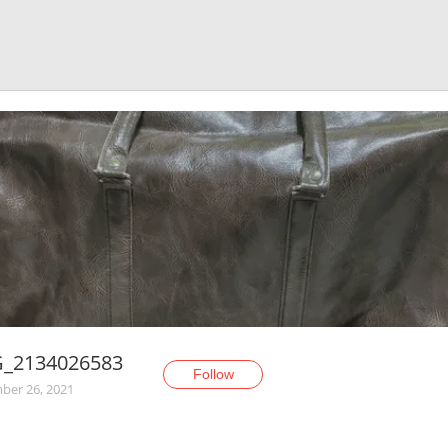
G_2134026583
Follow
er 26, 2021