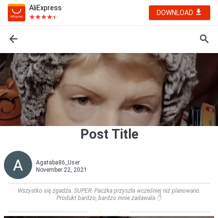
AliExpress
DOWNLOAD
Post Title
Agataba86_User
November 22, 2021
Wszystko się zgadza. SUPER. Paczka przyszła wcześniej niż planowano.
Produkt bardzo, bardzo mnie zadawala ✋        