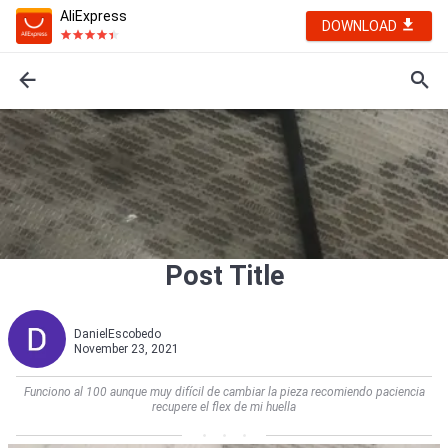
AliExpress
DOWNLOAD
Post Title
DanielEscobedo
November 23, 2021
Funciono al 100 aunque muy difícil de cambiar la pieza recomiendo paciencia
recupere el flex de mi huella