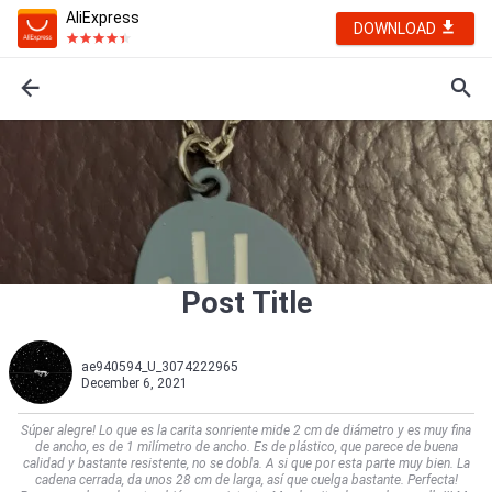
AliExpress
DOWNLOAD
Post Title
ae940594_U_3074222965
December 6, 2021
Súper alegre! Lo que es la carita sonriente mide 2 cm de diámetro y es muy fina
de ancho, es de 1 milímetro de ancho. Es de plástico, que parece de buena
calidad y bastante resistente, no se dobla. A si que por esta parte muy bien. La
cadena cerrada, da unos 28 cm de larga, así que cuelga bastante. Perfecta!