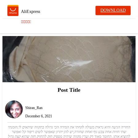
DOWNLOAD
AliExpress
Post Title
Shiran_Ran
December 6, 2021
החזייה הגיעה והיא נראית מעולה לקחתי את המידה הכי גדולה בתקווה שיתאים לי,הזמנתי
שתי חזיות אחת צבע גוף ואחת שחורה,יש להן יתרון שאפשר לשים ריפוד קל ואפשר
להוציא אותו. החומר מאוד דק ועדין מקווה שיהיה מספיק חזק להחזיק חזה שהוא קצת גדול