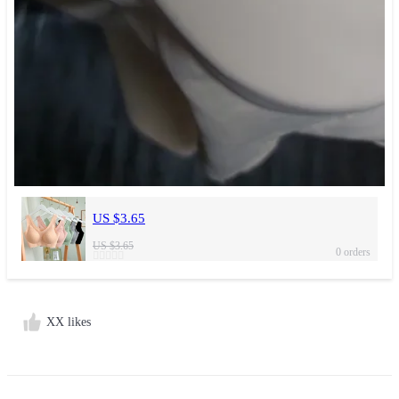
US $3.65
US $3.65
0 orders
XX likes