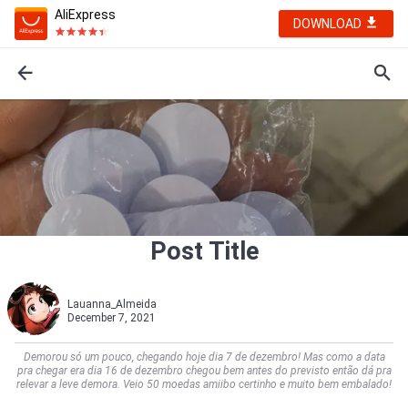
AliExpress
DOWNLOAD
Post Title
Lauanna_Almeida
December 7, 2021
Demorou só um pouco, chegando hoje dia 7 de dezembro! Mas como a data
pra chegar era dia 16 de dezembro chegou bem antes do previsto então dá pra
relevar a leve demora. Veio 50 moedas amiibo certinho e muito bem embalado!