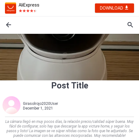
AliExpress
DOWNLOAD
Post Title
Girasolrojo2020User
December 1, 2021
La cámara llegó en muy pocos días, la relación precio/calidad súper buena. Muy
fácil de configurar, solo hay que descargar la app victure home, y seguir los
pasos y listo! La imagen se ve súper nítidas como la foto que he adjuntado. Se
puede comunicar con las altavoces incorporadas. Muy recomendable!