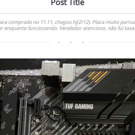
Post Title
aca comprada no 11.11, chegou hj(2/12). Placa muito parru
r enquanto funcionando. Vendedor atencioso, não fui tax