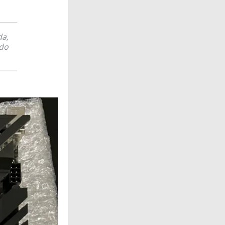
da,
ado