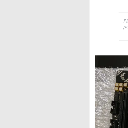
Pl
po