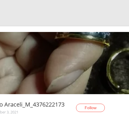
o Araceli_M_4376222173
Follow
er 3, 2021