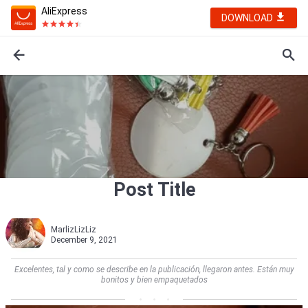
AliExpress
DOWNLOAD
Post Title
MarlizLizLiz
December 9, 2021
Excelentes, tal y como se describe en la publicación, llegaron antes. Están muy
bonitos y bien empaquetados