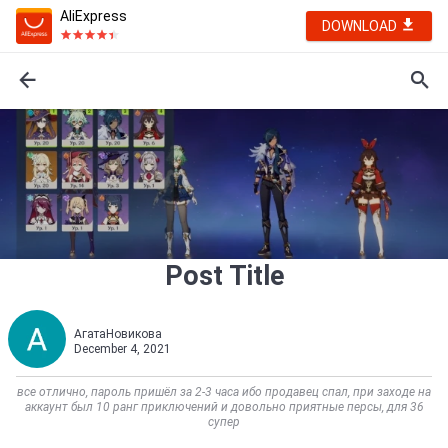
AliExpress
DOWNLOAD
Post Title
АгатаНовикова
December 4, 2021
все отлично, пароль пришёл за 2-3 часа ибо продавец спал, при заходе на
аккаунт был 10 ранг приключений и довольно приятные персы, для 36
супер