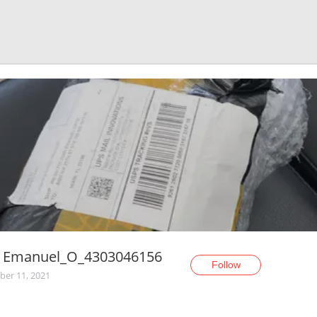
n Emanuel_O_4303046156
Follow
er 11, 2021