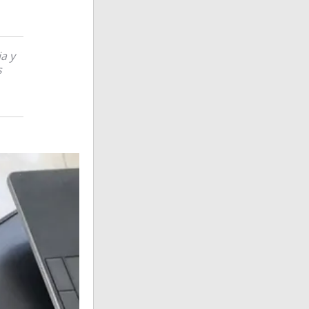
a y
s