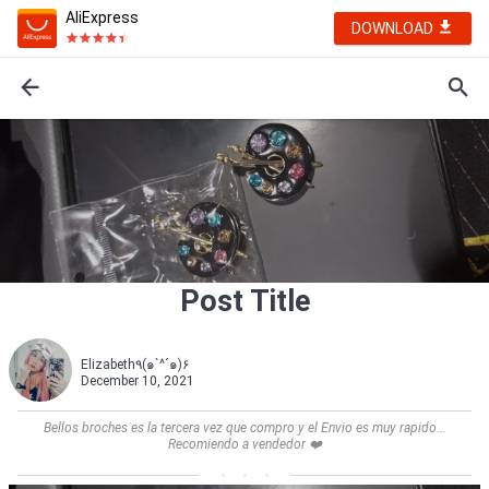
AliExpress
DOWNLOAD
Post Title
Elizabeth٩(๑`^´๑)۶
December 10, 2021
Bellos broches es la tercera vez que compro y el Envio es muy rapido...
Recomiendo a vendedor ❤️    