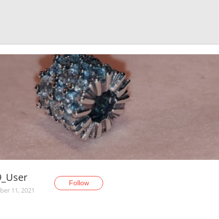
9_User
Follow
er 11, 2021