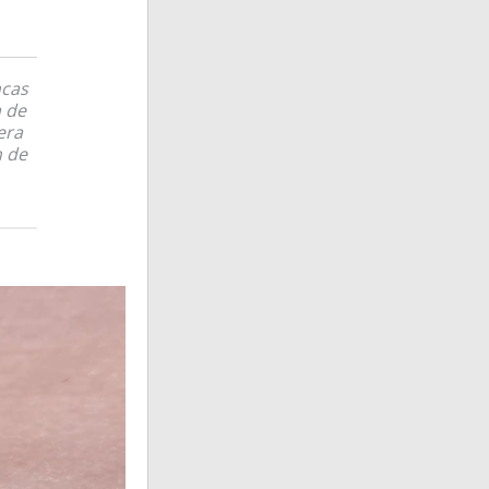
ncas
a de
era
n de