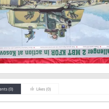
nts (
0
)
Likes (
0
)