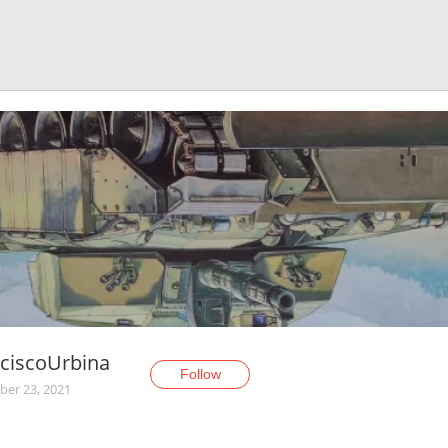
ciscoUrbina
Follow
er 23, 2021