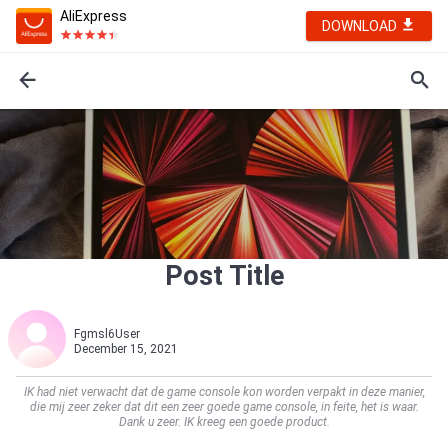
AliExpress
DOWNLOAD
Post Title
Fgmsl6User
December 15, 2021
IK had niet verwacht dat de game console kon worden verpakt in deze manier,
die mij zeer zeker dat dit een zeer goede game console, in feite, het is waar.
Dank u zeer. IK kreeg een goede product.