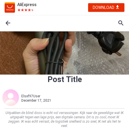
AliExpress
DOWNLOAD
Post Title
Elsxf97User
December 17, 2021
Uitpakken de blind doos is echt vol verrassingen. Kijk naar de geweldige wat IK
uitgepakt tegen een lage prijs, een digitale camera. Dit is zo cool, moet IK
zeggen. IK was echt verrast, de logistiek snelheid is zo snel, IK net als het te
veel.