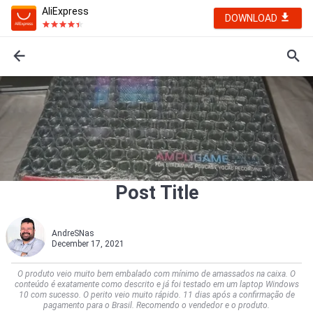
AliExpress
DOWNLOAD
Post Title
AndreSNas
December 17, 2021
O produto veio muito bem embalado com mínimo de amassados na caixa. O
conteúdo é exatamente como descrito e já foi testado em um laptop Windows
10 com sucesso. O perito veio muito rápido. 11 dias após a confirmação de
pagamento para o Brasil. Recomendo o vendedor e o produto.