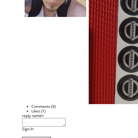
Comments (
0
)
Likes (
1
)
reply
name
×
Sign In