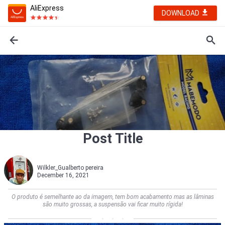
AliExpress
DOWNLOAD
Post Title
Wilkler_Gualberto pereira
December 16, 2021
O produto é semelhante ao da imagem, tem bom acabamento mas as lâminas
são muito grossas, a suspensão vai ficar muito rígida!