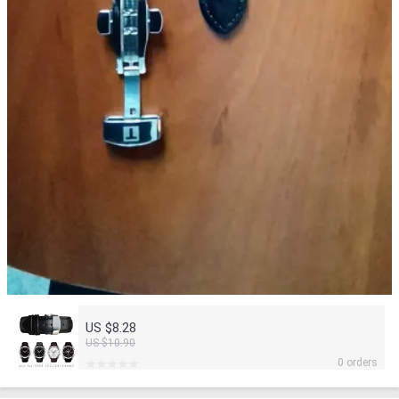
US $8.28
US $10.90
0 orders