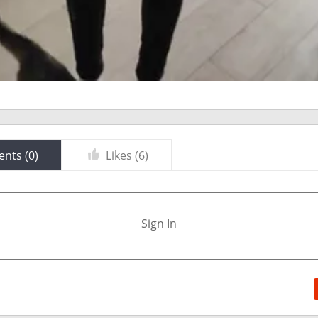
nts (
0
)
Likes (
6
)
Sign In