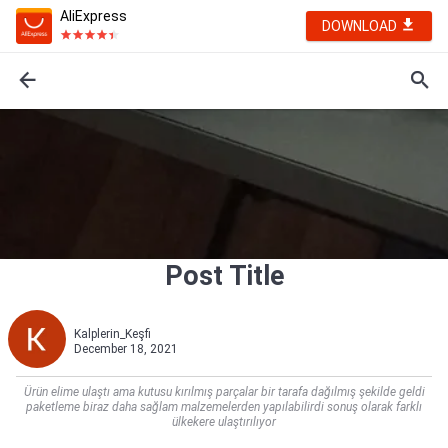
AliExpress
DOWNLOAD
Post Title
Kalplerin_Keşfi
December 18, 2021
Ürün elime ulaştı ama kutusu kırılmış parçalar bir tarafa dağılmış şekilde geldi
paketleme biraz daha sağlam malzemelerden yapılabilirdi sonuş olarak farklı
ülkekere ulaştırılıyor