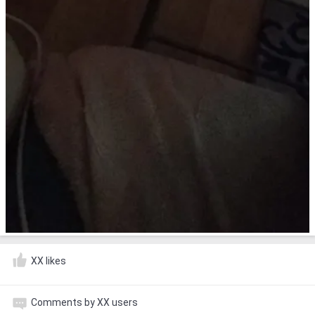
XX likes
Comments by XX users