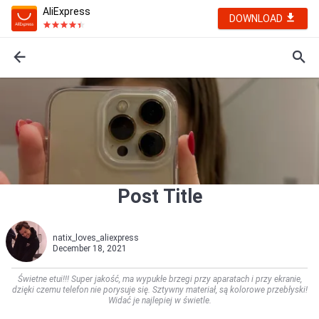
AliExpress
DOWNLOAD
Post Title
natix_loves_aliexpress
December 18, 2021
Świetne etui!!! Super jakość, ma wypukłe brzegi przy aparatach i przy ekranie,
dzięki czemu telefon nie porysuje się. Sztywny materiał, są kolorowe przebłyski!
Widać je najlepiej w świetle.