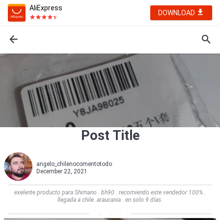
AliExpress
DOWNLOAD
Post Title
angelo_chilenocomentotodo
December 22, 2021
exelente producto para Shimano . bh90 . recomiendo este vendedor 100% .
llegada a chile .araucania . en solo 9 días.