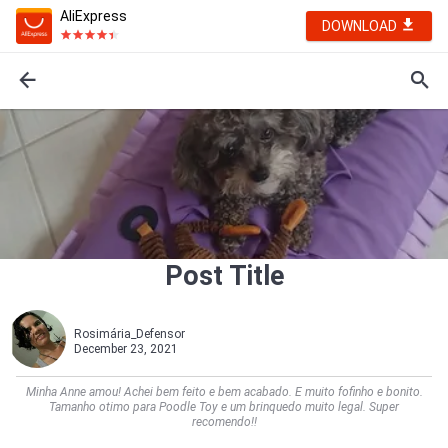
AliExpress
DOWNLOAD
Post Title
Rosimária_Defensor
December 23, 2021
Minha Anne amou! Achei bem feito e bem acabado. E muito fofinho e bonito.
Tamanho otimo para Poodle Toy e um brinquedo muito legal. Super
recomendo!!