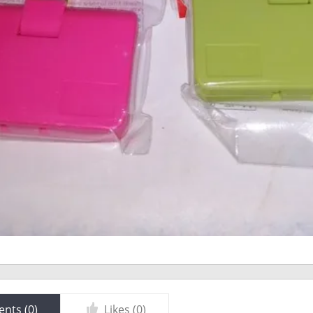
nts (
0
)
Likes (
0
)