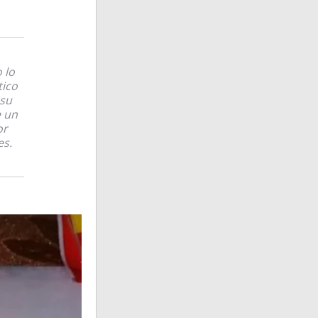
 lo
tico
 su
e un
or
es.