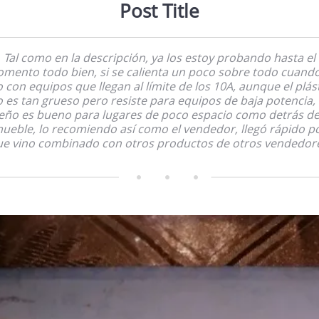
Post Title
Tal como en la descripción, ya los estoy probando hasta el
mento todo bien, si se calienta un poco sobre todo cuando
 con equipos que llegan al límite de los 10A, aunque el plás
 es tan grueso pero resiste para equipos de baja potencia,
eño es bueno para lugares de poco espacio como detrás d
ueble, lo recomiendo así como el vendedor, llegó rápido p
e vino combinado con otros productos de otros vendedor