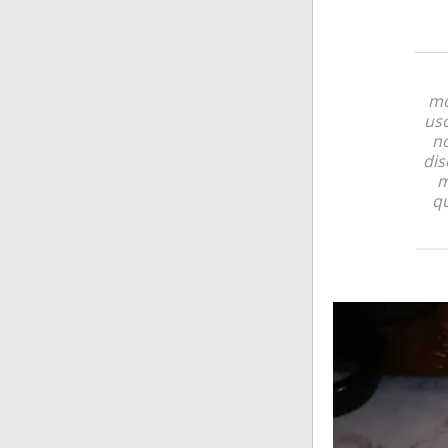
mo
uso
no
dis
m
qu