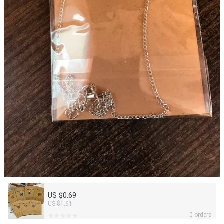
US $0.69
US $1.61
0 orders