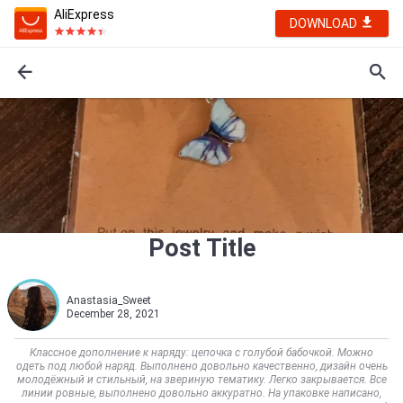
AliExpress
DOWNLOAD
Post Title
Anastasia_Sweet
December 28, 2021
Классное дополнение к наряду: цепочка с голубой бабочкой. Можно
одеть под любой наряд. Выполнено довольно качественно, дизайн очень
молодёжный и стильный, на звериную тематику. Легко закрывается. Все
линии ровные, выполнено довольно аккуратно. На упаковке написано,