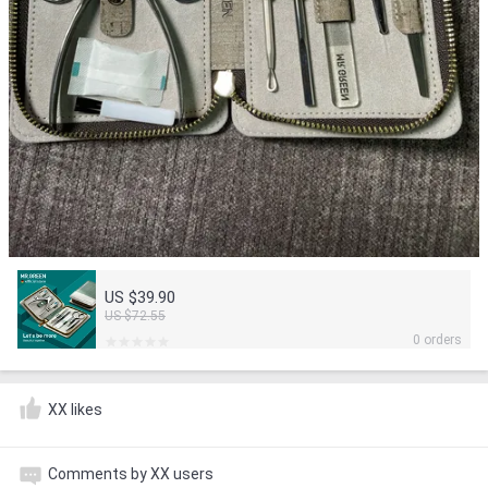
US $39.90
US $72.55
0 orders
XX likes
Comments by XX users