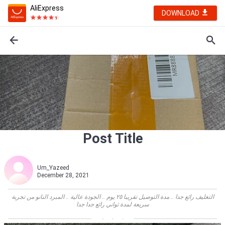
AliExpress
DOWNLOAD
Post Title
Um_Yazeed
December 28, 2021
التغليف رائع جدا .. مدة التوصيل تقريبا ٢٥ يوم .. الجودة عالية .. المبرد النانو من تجربة
سريعة لمدة ثواني رائع جدا جدا