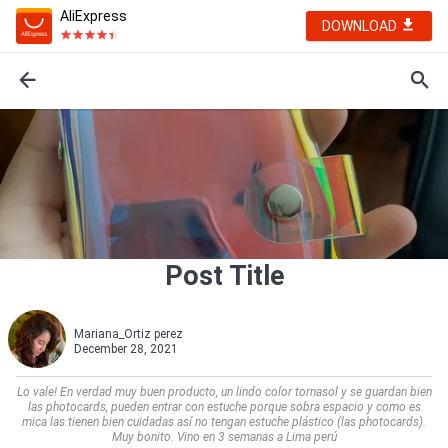
AliExpress
DOWNLOAD
Post Title
Mariana_Ortiz perez
December 28, 2021
Lo vale! En verdad muy buen producto, un lindo color tornasol y se guardan bien
las photocards, pueden entrar con estuche porque sobra espacio y como es
mica las tienen bien cuidadas así no tengan estuche plástico (las photocards).
Muy bonito. Vino en 3 semanas a Lima perú