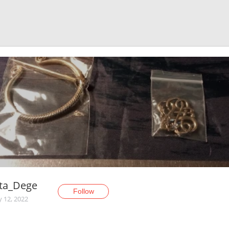
ta_Dege
Follow
y 12, 2022