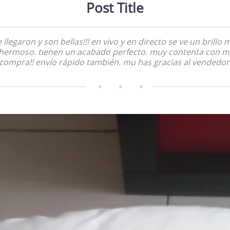
Post Title
 llegaron y son bellas!!! en vivo y en directo se ve un brillo 
hermoso. tienen un acabado perfecto. muy contenta con m
compra!! envío rápido también. mu has gracias al vendedor