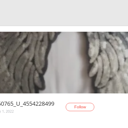
50765_U_4554228499
Follow
y 1, 2022