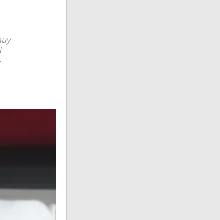
muy
i
.