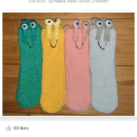
EUR 40/41. Są miękkie, ciepłe i urocze :) Polecam!
XX likes