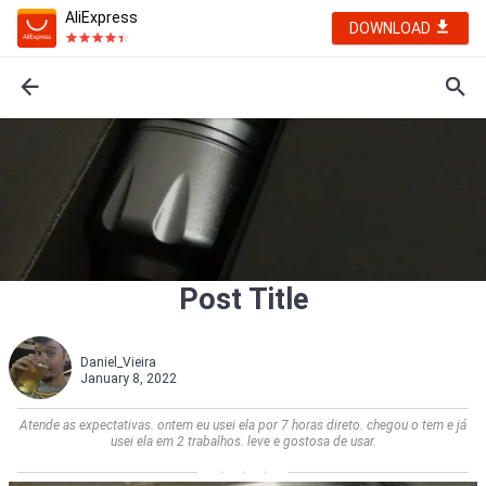
AliExpress
DOWNLOAD
Post Title
Daniel_Vieira
January 8, 2022
Atende as expectativas. ontem eu usei ela por 7 horas direto. chegou o tem e já
usei ela em 2 trabalhos. leve e gostosa de usar.