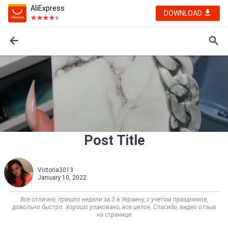
AliExpress
DOWNLOAD
Post Title
Victoria3013
January 10, 2022
Все отлично, пришло недели за 3 в Украину, с учетом праздников,
довольно быстро. Хорошо упаковано, все целое. Спасибо, видео отзыв
на странице