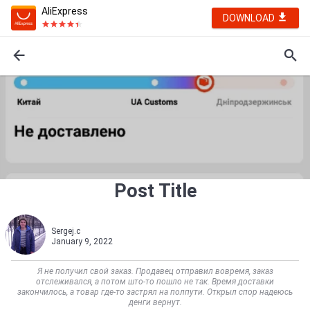
AliExpress
DOWNLOAD
Post Title
Sergej.c
January 9, 2022
Я не получил свой заказ. Продавец отправил вовремя, заказ
отслеживался, а потом што-то пошло не так. Время доставки
закончилось, а товар где-то застрял на полпути. Открыл спор надеюсь
денги вернут.