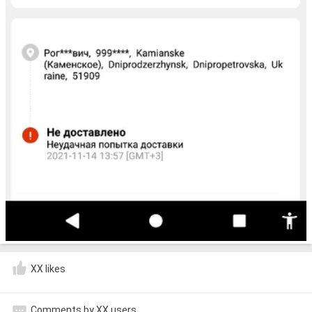
XX likes
Comments by XX users