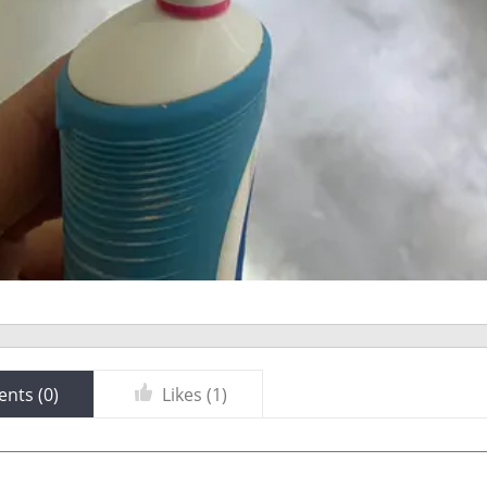
nts (
0
)
Likes (
1
)