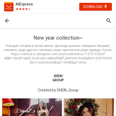
AliExpress
DOWNLOAD
New year collection~
Каждый человек в своей жизни однажды должен совершить безумие,
неважно, ради другого человека, ради чувства или ради одежды. Купон-
https://colrovie.ru.aliexpress.com/store/sale-items/1157573.html?
albbt=1&isdl=y&aff_short_key=uNb6i2f&aff_platform=true&albslr=220798430
&src=xuanchuan&tag1=she&tag2=zhou
Created by
SHEIN_Group