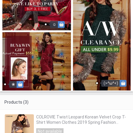
☺
(>^ω^<)
❀
Products (3)
COLROVIE Twist Leopard Korean Velvet Crop T-
Shirt Women Clothes 2019 Spring Fashion
Streetwear Long Sleeve Tee Shirt Femme Tops
Not available