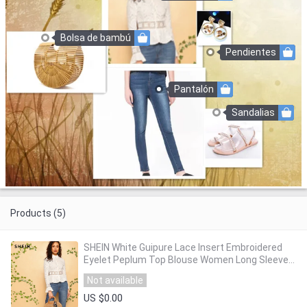
Bolsa de bambú
Pendientes
Pantalón
Sandalias
Products (5)
SHEIN White Guipure Lace Insert Embroidered
Eyelet Peplum Top Blouse Women Long Sleeve
Slim Fit Office Lady Boho Blouses
Not available
US $0.00