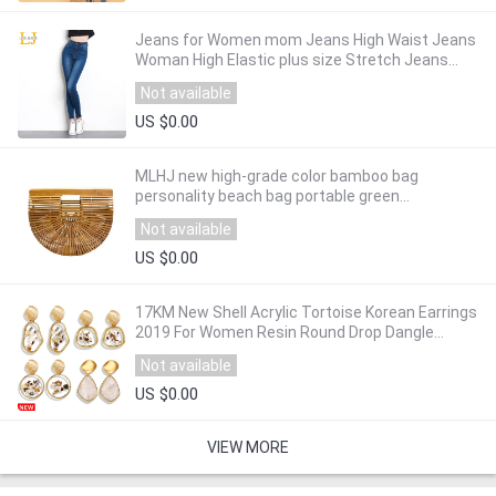
Jeans for Women mom Jeans High Waist Jeans
Woman High Elastic plus size Stretch Jeans
female washed denim skinny pencil pants
Not available
US $0.00
MLHJ new high-grade color bamboo bag
personality beach bag portable green
handmade bag rattan handbag outdoor clutch
Not available
bag
US $0.00
17KM New Shell Acrylic Tortoise Korean Earrings
2019 For Women Resin Round Drop Dangle
Earring Brincos Geometric Fashion Jewelry
Not available
US $0.00
VIEW MORE