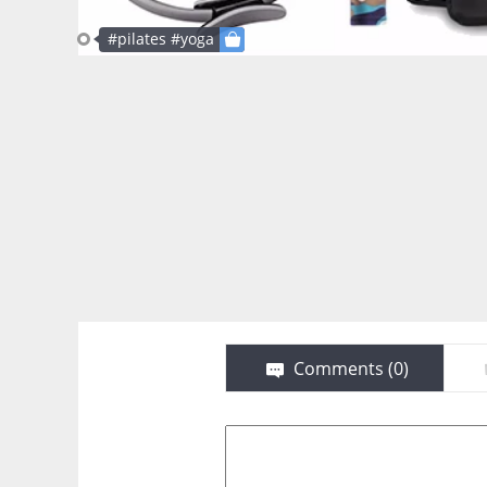
#pilates #yoga
Comments (
0
)