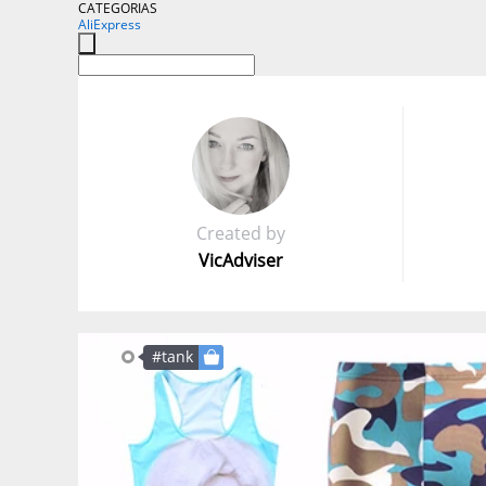
CATEGORIAS
AliExpress
Created by
VicAdviser
#tank