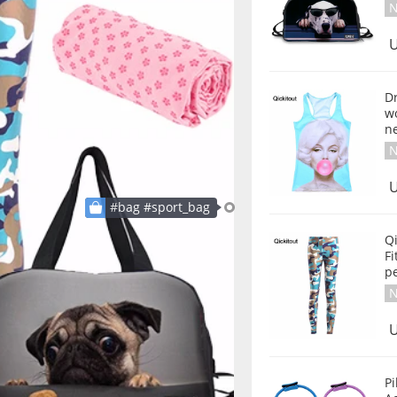
N
U
Dr
w
ne
N
U
#bag #sport_bag
Q
F
pe
N
U
Pi