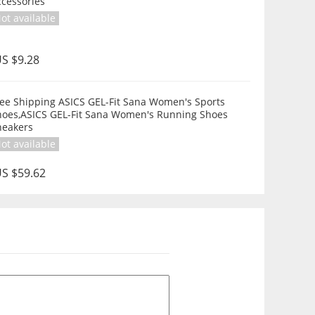
ccessories
ot available
S $9.28
ree Shipping ASICS GEL-Fit Sana Women's Sports
hoes,ASICS GEL-Fit Sana Women's Running Shoes
neakers
ot available
S $59.62