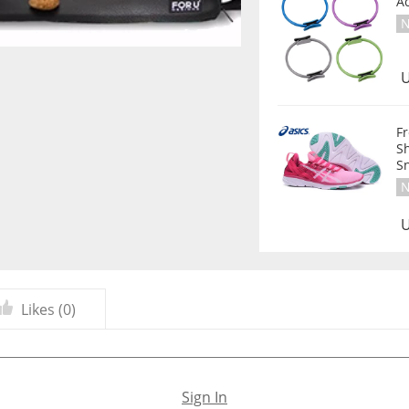
A
N
U
F
S
S
N
U
Likes (
0
)
Sign In