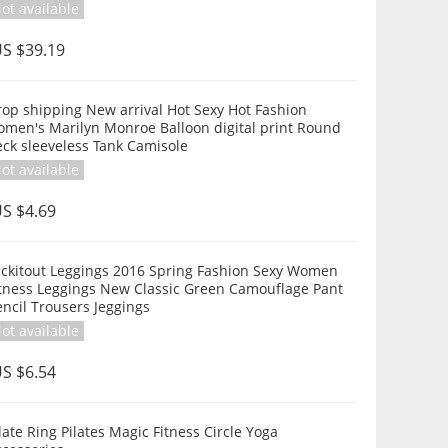
ot available
S $39.19
op shipping New arrival Hot Sexy Hot Fashion
omen's Marilyn Monroe Balloon digital print Round
ck sleeveless Tank Camisole
ot available
S $4.69
ickitout Leggings 2016 Spring Fashion Sexy Women
itness Leggings New Classic Green Camouflage Pant
ncil Trousers Jeggings
ot available
S $6.54
late Ring Pilates Magic Fitness Circle Yoga