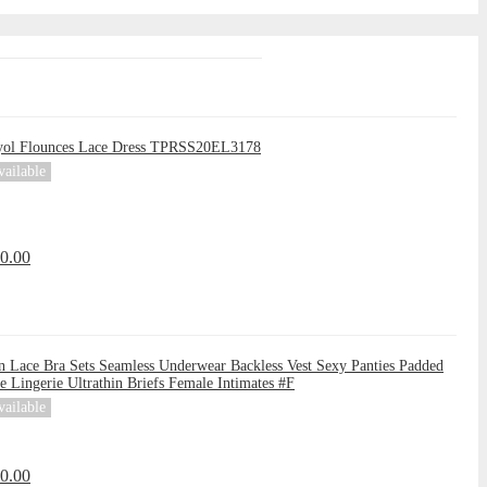
yol Flounces Lace Dress TPRSS20EL3178
vailable
0.00
Lace Bra Sets Seamless Underwear Backless Vest Sexy Panties Padded
te Lingerie Ultrathin Briefs Female Intimates #F
vailable
0.00