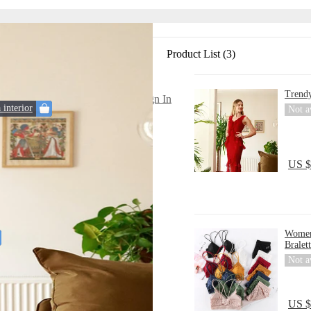
Product List (3)
Trend
Sign In
interior
Not a
US $
Women 
Bralet
Not a
US $