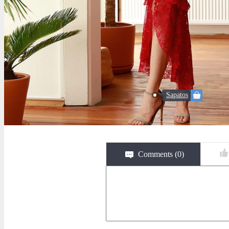
Sapatos
Comments (
0
)