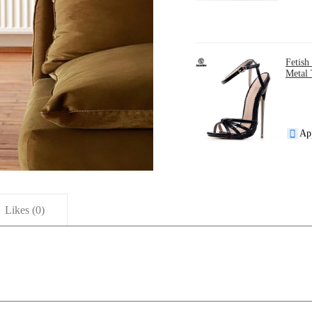
Fetish
Metal 
Ap
Likes (
0
)