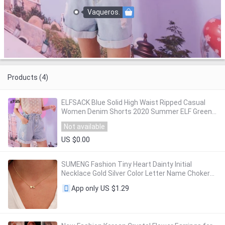
Vaqueros.
Products (4)
ELFSACK Blue Solid High Waist Ripped Casual
Women Denim Shorts 2020 Summer ELF Green
Korean Ladies Daily Wide Leg White Bottoms
Not available
US $0.00
SUMENG Fashion Tiny Heart Dainty Initial
Necklace Gold Silver Color Letter Name Choker
For Women Pendant Jewelry Gift
US $1.29
App only