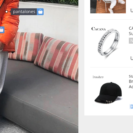
U
pantalones
CACANA Sta
S
N
U
s
Br