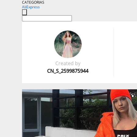
CATEGORIAS
AliExpress
Created by
CN_S_2599875944