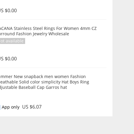
S $0.00
inless Steel Rings For Women 4mm CZ
urround Fashion Jewelry Wholesale
ot available
S $0.00
ummer New snapback men women Fashion
eathable Solid color simplicity Hat Boys Ring
Adjustable Baseball Cap Garros hat
US $6.07
App only