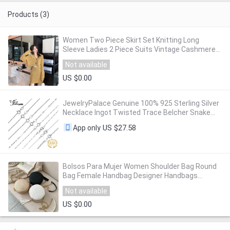
Products (3)
Women Two Piece Skirt Set Knitting Long
Sleeve Ladies 2 Piece Suits Vintage Cashmere
Suit With Skirt Solid Cardigan Female
Not available
US $0.00
JewelryPalace Genuine 100% 925 Sterling Silver
Necklace Ingot Twisted Trace Belcher Snake
Bar Singapore Box Chain Necklace Women
US $27.58
App only
Bolsos Para Mujer Women Shoulder Bag Round
Bag Female Handbag Designer Handbags
Crossbody Bags for Women
Not available
US $0.00