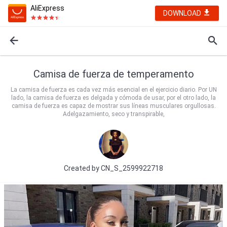
AliExpress
DOWNLOAD
Camisa de fuerza de temperamento
La camisa de fuerza es cada vez más esencial en el ejercicio diario. Por UN
lado, la camisa de fuerza es delgada y cómoda de usar, por el otro lado, la
camisa de fuerza es capaz de mostrar sus líneas musculares orgullosas.
Adelgazamiento, seco y transpirable,
Created by
CN_S_2599922718