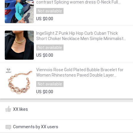
contrast Splicing women dress O-Neck Full
sleeve street Casual wild slim Base dresses
Not available
US $0.00
IngeSight.Z Punk Hip Hop Curb Cuban Thick
Short Choker Necklace Men Simple Minimalist
Chunky Collar Necklace Women Jewelry Party
Not available
US $0.00
Viennois Rose Gold Plated Bubble Bracelet for
Women Rhinestones Paved Double Layer
Bracelet Fashion Bracelet for Women
Not available
US $0.00
XX likes
Comments by XX users