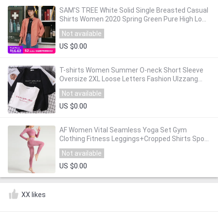
SAM'S TREE White Solid Single Breasted Casual
Shirts Women 2020 Spring Green Pure High Low
Long Sleeve Female Korean Daily Top
Not available
US $0.00
T-shirts Women Summer O-neck Short Sleeve
Oversize 2XL Loose Letters Fashion Ulzzang
Leisure Tees Korean Style Womens Tshirts
Not available
US $0.00
AF Women Vital Seamless Yoga Set Gym
Clothing Fitness Leggings+Cropped Shirts Sport
Suit Women Long Sleeve Tracksuit Active Wear
Not available
US $0.00
XX likes